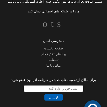
فیدیبو
،
طاقچه
،
فرادرس
،
فرانش
،
مکتب خونه
،
آچاره
،
استادکار
و... می باشد.
ما را در شبکه های اجتماعی دنبال کنید
دسترسی آسان
صفحه نخست
برندهای تخفیف‌دار
تبلیغات
تماس با ما
برای اطلاع از تخفیف های جدید در خبرنامه آفِ‌مون عضو شوید
ارسال