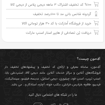
%100 کد تخفیف اشتراک 3 ماهه دیجی پلاس از دیجی کالا
گردونه شانس بانی مد تا 100درصد تخفیف
خرید از فروشگاه اُمارکت با کد 30 هزار تومانی اکالا
دریافت بُن تصادفی از هایپر استار اسنپ مارکت
آفِ‌مون چیست؟
آفِ‌مون، سامانه معرفی و ارائه‌ی
کد تخفیف
و پیشنهادهای تخفیف دار
فروشگاه‌های آنلاین و مراکز خدمات آنلاین مانند
دیجی کالا
،
اسنپ
،
علی بابا
،
اسنپ تریپ
،
اسنپ فود
،
چیلیوری
،
دیجی استایل
،
مدیسه
،
فیلیمو
،
سینماتیکت
،
فیدیبو
،
طاقچه
،
فرادرس
،
فرانش
،
مکتب خونه
،
آچاره
،
استادکار
و... می باشد.
ما را در شبکه های اجتماعی دنبال کنید