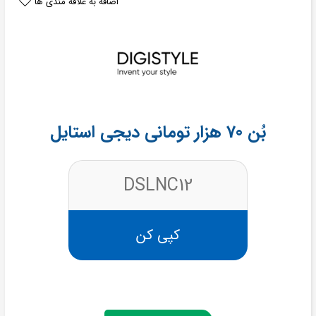
اضافه به علاقه مندی ها
بُن 70 هزار تومانی دیجی استایل
DSLNC12
کپی کن