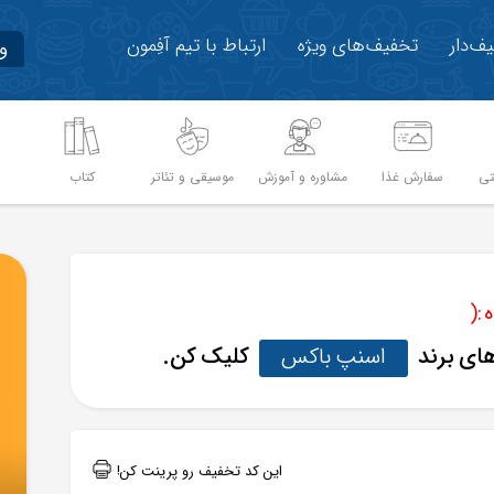
ف‌دار
تخفیف‌های ویژه
ارتباط با تیم آفِمون
و
تی
سفارش غذا
مشاوره و آموزش
موسیقی و تئاتر
کتاب
م
:(
های برند
اسنپ باکس
کلیک کن.
این کد تخفیف رو پرینت کن!