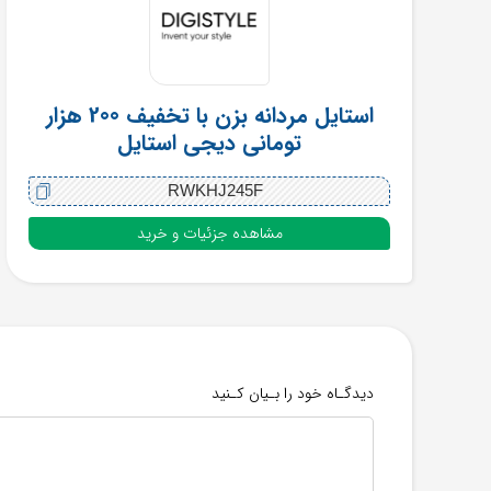
استایل مردانه بزن با تخفیف 200 هزار
تومانی دیجی استایل
RWKHJ245F
مشاهده جزئیات و خرید
دیدگـاه خود را بـیان کـنید