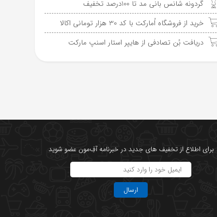
گردونه شانس بانی مد تا 100درصد تخفیف
خرید از فروشگاه اُمارکت با کد 30 هزار تومانی اکالا
دریافت بُن تصادفی از هایپر استار اسنپ مارکت
برای اطلاع از تخفیف های جدید در خبرنامه آفِ‌مون عضو شوید
ارسال