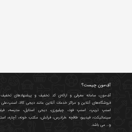
آفِ‌مون چیست؟
آفِ‌مون، سامانه معرفی و ارائه‌ی
کد تخفیف
و پیشنهادهای تخفیف د
فروشگاه‌های آنلاین و مراکز خدمات آنلاین مانند
دیجی کالا
،
اسنپ
،
علی ب
اسنپ تریپ
،
اسنپ فود
،
چیلیوری
،
دیجی استایل
،
مدیسه
،
فیل
سینماتیکت
،
فیدیبو
،
طاقچه
،
فرادرس
،
فرانش
،
مکتب خونه
،
آچاره
،
استا
و... می باشد.