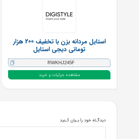
استایل مردانه بزن با تخفیف 200 هزار
تومانی دیجی استایل
RWKHJ245F
مشاهده جزئیات و خرید
دیدگـاه خود را بـیان کـنید