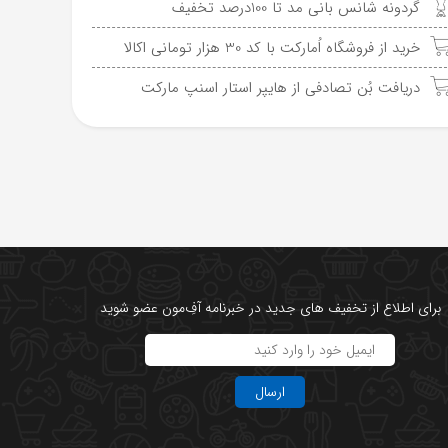
گردونه شانس بانی مد تا 100درصد تخفیف
خرید از فروشگاه اُمارکت با کد 30 هزار تومانی اکالا
دریافت بُن تصادفی از هایپر استار اسنپ مارکت
برای اطلاع از تخفیف های جدید در خبرنامه آفِ‌مون عضو شوید
ارسال