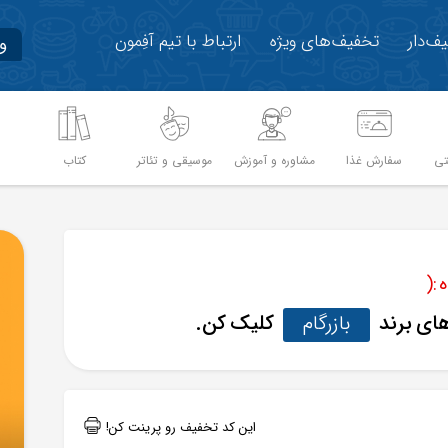
ف‌دار
تخفیف‌های ویژه
ارتباط با تیم آفِمون
و
تی
سفارش غذا
مشاوره و آموزش
موسیقی و تئاتر
کتاب
م
:(
های برند
بازرگام
کلیک کن.
این کد تخفیف رو پرینت کن!