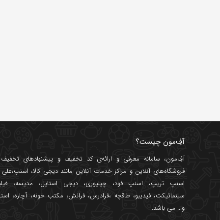
آفِ‌مون چیست؟
آفِ‌مون، سامانه معرفی و ارائه‌ی
کد تخفیف
و پیشنهادهای تخفیف د
فروشگاه‌های آنلاین و مراکز خدمات آنلاین مانند
دیجی کالا
،
اسنپ
،
علی ب
اسنپ تریپ
،
اسنپ فود
،
چیلیوری
،
دیجی استایل
،
مدیسه
،
فیل
سینماتیکت
،
فیدیبو
،
طاقچه
،
فرادرس
،
فرانش
،
مکتب خونه
،
آچاره
،
استا
و... می باشد.