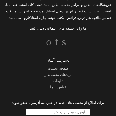
فروشگاه‌های آنلاین و مراکز خدمات آنلاین مانند
دیجی کالا
،
اسنپ
،
علی بابا
،
اسنپ تریپ
،
اسنپ فود
،
چیلیوری
،
دیجی استایل
،
مدیسه
،
فیلیمو
،
سینماتیکت
،
فیدیبو
،
طاقچه
،
فرادرس
،
فرانش
،
مکتب خونه
،
آچاره
،
استادکار
و... می باشد.
ما را در شبکه های اجتماعی دنبال کنید
دسترسی آسان
صفحه نخست
برندهای تخفیف‌دار
تبلیغات
تماس با ما
برای اطلاع از تخفیف های جدید در خبرنامه آفِ‌مون عضو شوید