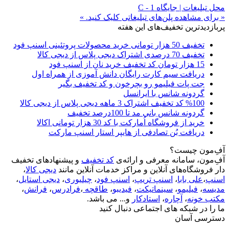
محل تبلیغات | جایگاه C - 1
« برای مشاهده پلن‌های تبلیغاتی کلیک کنید. »
پربازدیدترین تخفیف‌های این هفته
تخفیف 50 هزار تومانی خرید محصولات پروتئینی اسنپ فود
تخفیف 70 درصدی اشتراک دیجی پلاس از دیجی کالا
15 هزار تومان کد تخفیف خرید نان از اسنپ فود
دریافت سیم کارت رایگان دانش آموزی از همراه اول
جت پات فیلیمو رو بچرخون و کد تخفیف بگیر
گردونه شانس با ایرانسل
%100 کد تخفیف اشتراک 3 ماهه دیجی پلاس از دیجی کالا
گردونه شانس بانی مد تا 100درصد تخفیف
خرید از فروشگاه اُمارکت با کد 30 هزار تومانی اکالا
دریافت بُن تصادفی از هایپر استار اسنپ مارکت
آفِ‌مون چیست؟
آفِ‌مون، سامانه معرفی و ارائه‌ی
کد تخفیف
و پیشنهادهای تخفیف
دار فروشگاه‌های آنلاین و مراکز خدمات آنلاین مانند
دیجی کالا
،
اسنپ
،
علی بابا
،
اسنپ تریپ
،
اسنپ فود
،
چیلیوری
،
دیجی استایل
،
مدیسه
،
فیلیمو
،
سینماتیکت
،
فیدیبو
،
طاقچه
،
فرادرس
،
فرانش
،
مکتب خونه
،
آچاره
،
استادکار
و... می باشد.
ما را در شبکه های اجتماعی دنبال کنید
دسترسی آسان