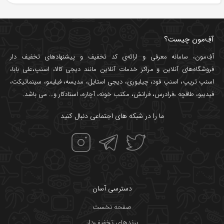
آفِ‌مون چیست؟
آفِ‌مون، سامانه معرفی و ارائه‌ی
کد تخفیف
و پیشنهادهای تخفیف دار
فروشگاه‌های آنلاین و مراکز خدمات آنلاین مانند
دیجی کالا
،
اسنپ
،
علی بابا
،
اسنپ تریپ
،
اسنپ فود
،
چیلیوری
،
دیجی استایل
،
مدیسه
،
فیلیمو
،
سینماتیکت
،
فیدیبو
،
طاقچه
،
فرادرس
،
فرانش
،
مکتب خونه
،
آچاره
،
استادکار
و... می باشد.
ما را در شبکه های اجتماعی دنبال کنید
دسترسی آسان
صفحه نخست
برندهای تخفیف‌دار