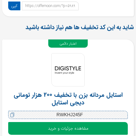
کپی
https://offemoon.com/?p=5989
شاید به این کد تخفیف ها هم نیاز داشته باشید
اعتبار دائمی
استایل مردانه بزن با تخفیف 200 هزار تومانی
دیجی استایل
RWKHJ245F
مشاهده جزئیات و خرید