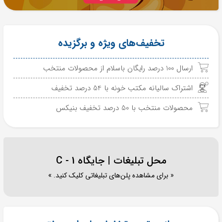
تخفیف‌های ویژه و برگزیده
ارسال 100 درصد رایگان باسلام از محصولات منتخب
اشتراک سالیانه مکتب خونه با 54 درصد تخفیف
محصولات منتخب با 50 درصد تخفیف بنیکس
محل تبلیغات | جایگاه C - 1
« برای مشاهده پلن‌های تبلیغاتی کلیک کنید. »