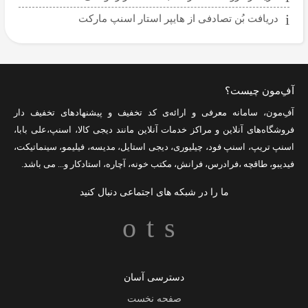
دریافت بُن تصادفی از هایپر استار اسنپ مارکت
آفِ‌مون چیست؟
آفِ‌مون، سامانه معرفی و ارائه‌ی
کد تخفیف
و پیشنهادهای تخفیف دار
فروشگاه‌های آنلاین و مراکز خدمات آنلاین مانند
دیجی کالا
،
اسنپ
،
علی بابا
،
اسنپ تریپ
،
اسنپ فود
،
چیلیوری
،
دیجی استایل
،
مدیسه
،
فیلیمو
،
سینماتیکت
،
فیدیبو
،
طاقچه
،
فرادرس
،
فرانش
،
مکتب خونه
،
آچاره
،
استادکار
و... می باشد.
ما را در شبکه های اجتماعی دنبال کنید
دسترسی آسان
صفحه نخست