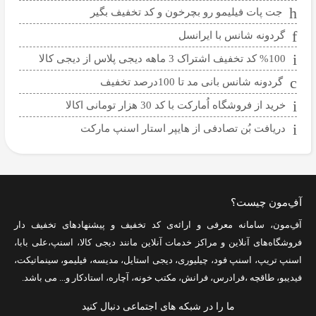
جت پات فیلیمو رو بچرخون و کد تخفیف بگیر
گردونه شانس با ایرانسل
%100 کد تخفیف اشتراک 3 ماهه دیجی پلاس از دیجی کالا
گردونه شانس بانی مد تا 100درصد تخفیف
خرید از فروشگاه اُمارکت با کد 30 هزار تومانی اکالا
دریافت بُن تصادفی از هایپر استار اسنپ مارکت
آفِ‌مون چیست؟
آفِ‌مون، سامانه معرفی و ارائه‌ی
کد تخفیف
و پیشنهادهای تخفیف دار
فروشگاه‌های آنلاین و مراکز خدمات آنلاین مانند
دیجی کالا
،
اسنپ
،
علی بابا
،
اسنپ تریپ
،
اسنپ فود
،
چیلیوری
،
دیجی استایل
،
مدیسه
،
فیلیمو
،
سینماتیکت
،
فیدیبو
،
طاقچه
،
فرادرس
،
فرانش
،
مکتب خونه
،
آچاره
،
استادکار
و... می باشد.
ما را در شبکه های اجتماعی دنبال کنید