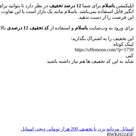
اپلیکیشن
باسلام
برای شما
12 درصد تخفیف
در نظر دارد تا بتوانید برا
انگیز قابل استفاده نمی‌باشد. باسلام مانند یک بازار است با این تف
این فرصت را از دست ندهید.
برای ورود به وب‌سایت
باسلام
و استفاده از
کد تخفیف 12 درصدی
بالا
این تخفیف را به اشتراک بگذارید:
لینک کوتاه:
https://offemoon.com/?p=1759
کپی
شاید به این کد تخفیف ها هم نیاز داشته باشید
استایل مردانه بزن با تخفیف 200 هزار تومانی دیجی استایل
RWKHJ245F