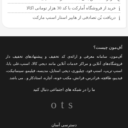
خرید از فروشگاه اُمارکت با کد 30 هزار تومانی اکالا
دریافت بُن تصادفی از هایپر استار اسنپ مارکت
آفِ‌مون چیست؟
آفِ‌مون، سامانه معرفی و ارائه‌ی
کد تخفیف
و پیشنهادهای تخفیف دار
فروشگاه‌های آنلاین و مراکز خدمات آنلاین مانند
دیجی کالا
،
اسنپ
،
علی بابا
،
اسنپ تریپ
،
اسنپ فود
،
چیلیوری
،
دیجی استایل
،
مدیسه
،
فیلیمو
،
سینماتیکت
،
فیدیبو
،
طاقچه
،
فرادرس
،
فرانش
،
مکتب خونه
،
آچاره
،
استادکار
و... می باشد.
ما را در شبکه های اجتماعی دنبال کنید
دسترسی آسان