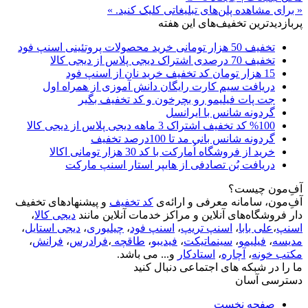
« برای مشاهده پلن‌های تبلیغاتی کلیک کنید. »
پربازدیدترین تخفیف‌های این هفته
تخفیف 50 هزار تومانی خرید محصولات پروتئینی اسنپ فود
تخفیف 70 درصدی اشتراک دیجی پلاس از دیجی کالا
15 هزار تومان کد تخفیف خرید نان از اسنپ فود
دریافت سیم کارت رایگان دانش آموزی از همراه اول
جت پات فیلیمو رو بچرخون و کد تخفیف بگیر
گردونه شانس با ایرانسل
%100 کد تخفیف اشتراک 3 ماهه دیجی پلاس از دیجی کالا
گردونه شانس بانی مد تا 100درصد تخفیف
خرید از فروشگاه اُمارکت با کد 30 هزار تومانی اکالا
دریافت بُن تصادفی از هایپر استار اسنپ مارکت
آفِ‌مون چیست؟
آفِ‌مون، سامانه معرفی و ارائه‌ی
کد تخفیف
و پیشنهادهای تخفیف
دار فروشگاه‌های آنلاین و مراکز خدمات آنلاین مانند
دیجی کالا
،
اسنپ
،
علی بابا
،
اسنپ تریپ
،
اسنپ فود
،
چیلیوری
،
دیجی استایل
،
مدیسه
،
فیلیمو
،
سینماتیکت
،
فیدیبو
،
طاقچه
،
فرادرس
،
فرانش
،
مکتب خونه
،
آچاره
،
استادکار
و... می باشد.
ما را در شبکه های اجتماعی دنبال کنید
دسترسی آسان
صفحه نخست