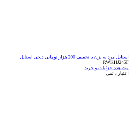
استایل مردانه بزن با تخفیف 200 هزار تومانی دیجی استایل
RWKHJ245F
مشاهده جزئیات و خرید
اعتبار دائمی