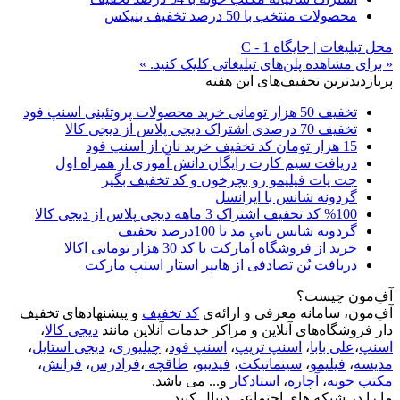
محصولات منتخب با 50 درصد تخفیف بنیکس
محل تبلیغات | جایگاه C - 1
« برای مشاهده پلن‌های تبلیغاتی کلیک کنید. »
پربازدیدترین تخفیف‌های این هفته
تخفیف 50 هزار تومانی خرید محصولات پروتئینی اسنپ فود
تخفیف 70 درصدی اشتراک دیجی پلاس از دیجی کالا
15 هزار تومان کد تخفیف خرید نان از اسنپ فود
دریافت سیم کارت رایگان دانش آموزی از همراه اول
جت پات فیلیمو رو بچرخون و کد تخفیف بگیر
گردونه شانس با ایرانسل
%100 کد تخفیف اشتراک 3 ماهه دیجی پلاس از دیجی کالا
گردونه شانس بانی مد تا 100درصد تخفیف
خرید از فروشگاه اُمارکت با کد 30 هزار تومانی اکالا
دریافت بُن تصادفی از هایپر استار اسنپ مارکت
آفِ‌مون چیست؟
آفِ‌مون، سامانه معرفی و ارائه‌ی
کد تخفیف
و پیشنهادهای تخفیف
دار فروشگاه‌های آنلاین و مراکز خدمات آنلاین مانند
دیجی کالا
،
اسنپ
،
علی بابا
،
اسنپ تریپ
،
اسنپ فود
،
چیلیوری
،
دیجی استایل
،
مدیسه
،
فیلیمو
،
سینماتیکت
،
فیدیبو
،
طاقچه
،
فرادرس
،
فرانش
،
مکتب خونه
،
آچاره
،
استادکار
و... می باشد.
ما را در شبکه های اجتماعی دنبال کنید