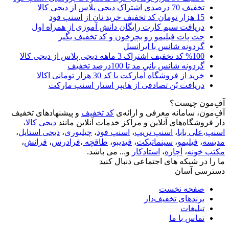
تخفیف 70 درصدی اشتراک دیجی پلاس از دیجی کالا
15 هزار تومان کد تخفیف خرید نان از اسنپ فود
دریافت سیم کارت رایگان دانش آموزی از همراه اول
جت پات فیلیمو رو بچرخون و کد تخفیف بگیر
گردونه شانس با ایرانسل
%100 کد تخفیف اشتراک 3 ماهه دیجی پلاس از دیجی کالا
گردونه شانس بانی مد تا 100درصد تخفیف
خرید از فروشگاه اُمارکت با کد 30 هزار تومانی اکالا
دریافت بُن تصادفی از هایپر استار اسنپ مارکت
آفِ‌مون چیست؟
آفِ‌مون، سامانه معرفی و ارائه‌ی
کد تخفیف
و پیشنهادهای تخفیف
دار فروشگاه‌های آنلاین و مراکز خدمات آنلاین مانند
دیجی کالا
،
اسنپ
،
علی بابا
،
اسنپ تریپ
،
اسنپ فود
،
چیلیوری
،
دیجی استایل
،
مدیسه
،
فیلیمو
،
سینماتیکت
،
فیدیبو
،
طاقچه
،
فرادرس
،
فرانش
،
مکتب خونه
،
آچاره
،
استادکار
و... می باشد.
ما را در شبکه های اجتماعی دنبال کنید
دسترسی آسان
صفحه نخست
برندهای تخفیف‌دار
تبلیغات
تماس با ما