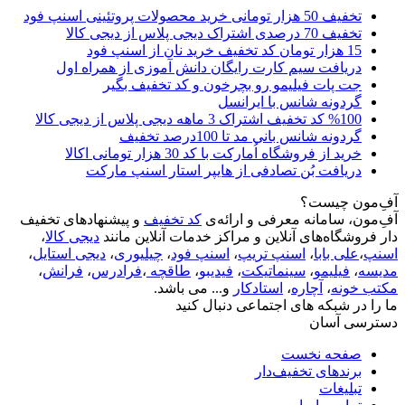
تخفیف 50 هزار تومانی خرید محصولات پروتئینی اسنپ فود
تخفیف 70 درصدی اشتراک دیجی پلاس از دیجی کالا
15 هزار تومان کد تخفیف خرید نان از اسنپ فود
دریافت سیم کارت رایگان دانش آموزی از همراه اول
جت پات فیلیمو رو بچرخون و کد تخفیف بگیر
گردونه شانس با ایرانسل
%100 کد تخفیف اشتراک 3 ماهه دیجی پلاس از دیجی کالا
گردونه شانس بانی مد تا 100درصد تخفیف
خرید از فروشگاه اُمارکت با کد 30 هزار تومانی اکالا
دریافت بُن تصادفی از هایپر استار اسنپ مارکت
آفِ‌مون چیست؟
آفِ‌مون، سامانه معرفی و ارائه‌ی
کد تخفیف
و پیشنهادهای تخفیف
دار فروشگاه‌های آنلاین و مراکز خدمات آنلاین مانند
دیجی کالا
،
اسنپ
،
علی بابا
،
اسنپ تریپ
،
اسنپ فود
،
چیلیوری
،
دیجی استایل
،
مدیسه
،
فیلیمو
،
سینماتیکت
،
فیدیبو
،
طاقچه
،
فرادرس
،
فرانش
،
مکتب خونه
،
آچاره
،
استادکار
و... می باشد.
ما را در شبکه های اجتماعی دنبال کنید
دسترسی آسان
صفحه نخست
برندهای تخفیف‌دار
تبلیغات