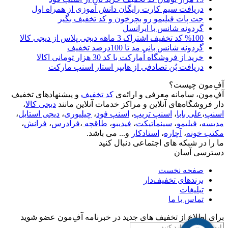
دریافت سیم کارت رایگان دانش آموزی از همراه اول
جت پات فیلیمو رو بچرخون و کد تخفیف بگیر
گردونه شانس با ایرانسل
%100 کد تخفیف اشتراک 3 ماهه دیجی پلاس از دیجی کالا
گردونه شانس بانی مد تا 100درصد تخفیف
خرید از فروشگاه اُمارکت با کد 30 هزار تومانی اکالا
دریافت بُن تصادفی از هایپر استار اسنپ مارکت
آفِ‌مون چیست؟
آفِ‌مون، سامانه معرفی و ارائه‌ی
کد تخفیف
و پیشنهادهای تخفیف
دار فروشگاه‌های آنلاین و مراکز خدمات آنلاین مانند
دیجی کالا
،
اسنپ
،
علی بابا
،
اسنپ تریپ
،
اسنپ فود
،
چیلیوری
،
دیجی استایل
،
مدیسه
،
فیلیمو
،
سینماتیکت
،
فیدیبو
،
طاقچه
،
فرادرس
،
فرانش
،
مکتب خونه
،
آچاره
،
استادکار
و... می باشد.
ما را در شبکه های اجتماعی دنبال کنید
دسترسی آسان
صفحه نخست
برندهای تخفیف‌دار
تبلیغات
تماس با ما
برای اطلاع از تخفیف های جدید در خبرنامه آفِ‌مون عضو شوید