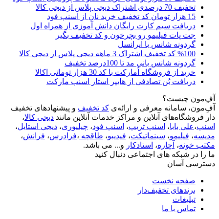
تخفیف 70 درصدی اشتراک دیجی پلاس از دیجی کالا
15 هزار تومان کد تخفیف خرید نان از اسنپ فود
دریافت سیم کارت رایگان دانش آموزی از همراه اول
جت پات فیلیمو رو بچرخون و کد تخفیف بگیر
گردونه شانس با ایرانسل
%100 کد تخفیف اشتراک 3 ماهه دیجی پلاس از دیجی کالا
گردونه شانس بانی مد تا 100درصد تخفیف
خرید از فروشگاه اُمارکت با کد 30 هزار تومانی اکالا
دریافت بُن تصادفی از هایپر استار اسنپ مارکت
آفِ‌مون چیست؟
آفِ‌مون، سامانه معرفی و ارائه‌ی
کد تخفیف
و پیشنهادهای تخفیف
دار فروشگاه‌های آنلاین و مراکز خدمات آنلاین مانند
دیجی کالا
،
اسنپ
،
علی بابا
،
اسنپ تریپ
،
اسنپ فود
،
چیلیوری
،
دیجی استایل
،
مدیسه
،
فیلیمو
،
سینماتیکت
،
فیدیبو
،
طاقچه
،
فرادرس
،
فرانش
،
مکتب خونه
،
آچاره
،
استادکار
و... می باشد.
ما را در شبکه های اجتماعی دنبال کنید
دسترسی آسان
صفحه نخست
برندهای تخفیف‌دار
تبلیغات
تماس با ما