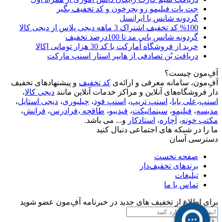
جت پات فیلیمو رو بچرخون و کد تخفیف بگیر
گردونه شانس با ایرانسل
%100 کد تخفیف اشتراک 3 ماهه دیجی پلاس از دیجی کالا
گردونه شانس بانی مد تا 100درصد تخفیف
خرید از فروشگاه اُمارکت با کد 30 هزار تومانی اکالا
دریافت بُن تصادفی از هایپر استار اسنپ مارکت
آفِ‌مون چیست؟
آفِ‌مون، سامانه معرفی و ارائه‌ی
کد تخفیف
و پیشنهادهای تخفیف
دار فروشگاه‌های آنلاین و مراکز خدمات آنلاین مانند
دیجی کالا
،
اسنپ
،
علی بابا
،
اسنپ تریپ
،
اسنپ فود
،
چیلیوری
،
دیجی استایل
،
مدیسه
،
فیلیمو
،
سینماتیکت
،
فیدیبو
،
طاقچه
،
فرادرس
،
فرانش
،
مکتب خونه
،
آچاره
،
استادکار
و... می باشد.
ما را در شبکه های اجتماعی دنبال کنید
دسترسی آسان
صفحه نخست
برندهای تخفیف‌دار
تبلیغات
تماس با ما
برای اطلاع از تخفیف های جدید در خبرنامه آفِ‌مون عضو شوید