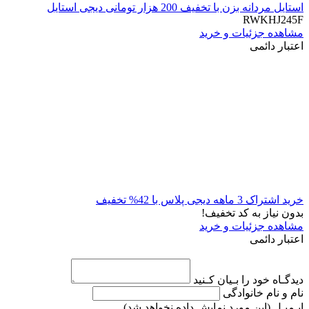
استایل مردانه بزن با تخفیف 200 هزار تومانی دیجی استایل
RWKHJ245F
مشاهده جزئیات و خرید
اعتبار دائمی
خرید اشتراک 3 ماهه دیجی پلاس با 42% تخفیف
بدون نیاز به کد تخفیف!
مشاهده جزئیات و خرید
اعتبار دائمی
دیدگـاه خود را بـیان کـنید
نام و نام خانوادگی
ایـمیـل
(این مورد نمایش داده نخواهد شد)