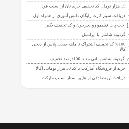
15 هزار تومان کد تخفیف خرید نان از اسنپ فود
دریافت سیم کارت رایگان دانش آموزی از همراه اول
جت پات فیلیمو رو بچرخون و کد تخفیف بگیر
گردونه شانس با ایرانسل
%100 کد تخفیف اشتراک 3 ماهه دیجی پلاس از دیجی
کالا
گردونه شانس بانی مد تا 100درصد تخفیف
خرید از فروشگاه اُمارکت با کد 30 هزار تومانی اکالا
دریافت بُن تصادفی از هایپر استار اسنپ مارکت