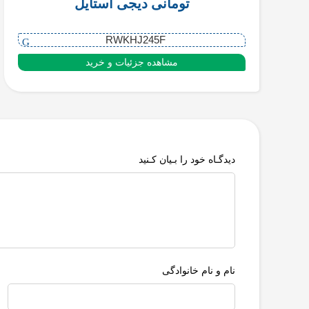
تومانی دیجی استایل
RWKHJ245F
مشاهده جزئیات و خرید
دیدگـاه خود را بـیان کـنید
نام و نام خانوادگی