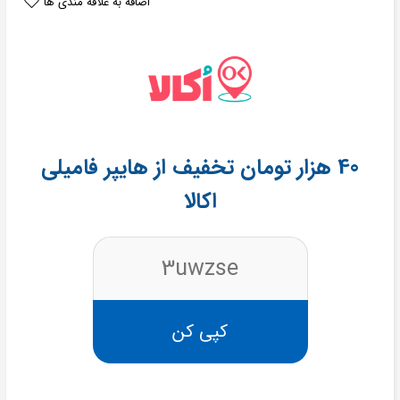
اضافه به علاقه مندی ها
40 هزار تومان تخفیف از هایپر فامیلی
اکالا
3uwzse
کپی کن