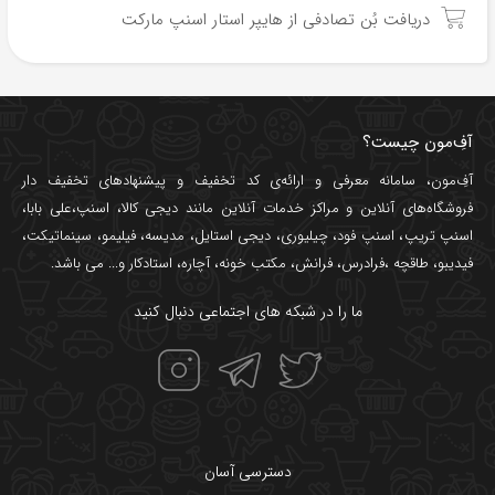
دریافت بُن تصادفی از هایپر استار اسنپ مارکت
آفِ‌مون چیست؟
آفِ‌مون، سامانه معرفی و ارائه‌ی
کد تخفیف
و پیشنهادهای تخفیف دار
فروشگاه‌های آنلاین و مراکز خدمات آنلاین مانند
دیجی کالا
،
اسنپ
،
علی بابا
،
اسنپ تریپ
،
اسنپ فود
،
چیلیوری
،
دیجی استایل
،
مدیسه
،
فیلیمو
،
سینماتیکت
،
فیدیبو
،
طاقچه
،
فرادرس
،
فرانش
،
مکتب خونه
،
آچاره
،
استادکار
و... می باشد.
ما را در شبکه های اجتماعی دنبال کنید
دسترسی آسان