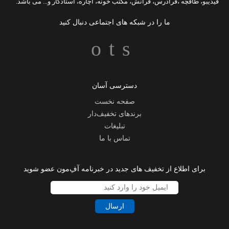
فیدیبو
،
طاقچه
،
فرادرس
،
فرانش
،
مکتب خونه
،
آچاره
،
استادکار
و... می باشد.
ما را در شبکه های اجتماعی دنبال کنید
دسترسی آسان
صفحه نخست
برندهای تخفیف‌دار
تبلیغات
تماس با ما
برای اطلاع از تخفیف های جدید در خبرنامه آفِ‌مون عضو شوید
ارسال