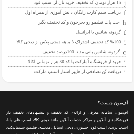
15 هزار تومان کد تخفیف خرید نان از اسنپ فود
دریافت سیم کارت رایگان دانش آموزی از همراه اول
جت پات فیلیمو رو بچرخون و کد تخفیف بگیر
گردونه شانس با ایرانسل
%100 کد تخفیف اشتراک 3 ماهه دیجی پلاس از دیجی کالا
گردونه شانس بانی مد تا 100درصد تخفیف
خرید از فروشگاه اُمارکت با کد 30 هزار تومانی اکالا
دریافت بُن تصادفی از هایپر استار اسنپ مارکت
آفِ‌مون چیست؟
آفِ‌مون، سامانه معرفی و ارائه‌ی
کد تخفیف
و پیشنهادهای تخفیف دار
فروشگاه‌های آنلاین و مراکز خدمات آنلاین مانند
دیجی کالا
،
اسنپ
،
علی بابا
،
اسنپ تریپ
،
اسنپ فود
،
چیلیوری
،
دیجی استایل
،
مدیسه
،
فیلیمو
،
سینماتیکت
،