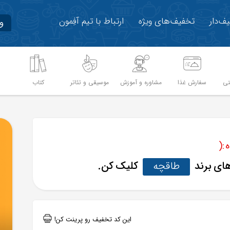
ف‌دار
تخفیف‌های ویژه
ارتباط با تیم آفِمون
و
تی
سفارش غذا
مشاوره و آموزش
موسیقی و تئاتر
کتاب
م
:(
های برند
طاقچه
کلیک کن.
این کد تخفیف رو پرینت کن!