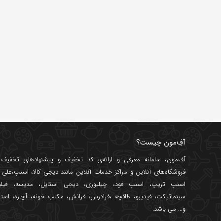
آفِ‌مون چیست؟
آفِ‌مون، سامانه معرفی و ارائه‌ی
کد تخفیف
و پیشنهادهای تخفیف د
فروشگاه‌های آنلاین و مراکز خدمات آنلاین مانند
دیجی کالا
،
اسنپ
،
علی ب
اسنپ تریپ
،
اسنپ فود
،
چیلیوری
،
دیجی استایل
،
مدیسه
،
فیل
سینماتیکت
،
فیدیبو
،
طاقچه
،
فرادرس
،
فرانش
،
مکتب خونه
،
آچاره
،
استا
و... می باشد.