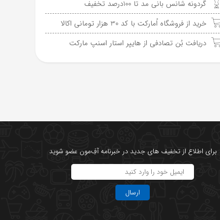
گردونه شانس بانی مد تا 100درصد تخفیف
خرید از فروشگاه اُمارکت با کد 30 هزار تومانی اکالا
دریافت بُن تصادفی از هایپر استار اسنپ مارکت
برای اطلاع از تخفیف های جدید در خبرنامه آفِ‌مون عضو شوید
ارسال