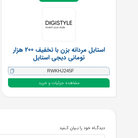
استایل مردانه بزن با تخفیف 200 هزار
تومانی دیجی استایل
RWKHJ245F
مشاهده جزئیات و خرید
دیدگـاه خود را بـیان کـنید