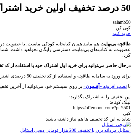
50 درصد تخفیف اولین خرید اشتراک طاقچه بی‌نهایت
salamb50
کپی کن
خرید کنید
طاقچه بی‌نهایت
هم مانند همان کتابخانه کودکی ماست، با عضویت در این
کرد.
درحال حاضر می‌توانید برای خرید اول اشتراک خود با استفاده از کد تخفیف 50 درصدی بالا بر روی اشتراک‌ 3 ماهه طاقچه بی نهایت تخفیف بگیرید و با خیال راحت از خرید و شنیدن کتاب‌های 
برای ورود به سامانه طاقچه و استفاده از کد تخفیف 50 درصدی اشتراک بر روی دکمه‌ی سبز رنگ ”
با
نصب افزونه «
آفِـمون
»
بر روی سیستم خود می‌توانید از آخرین تخفیف
این تخفیف را به اشتراک بگذارید:
لینک کوتاه:
https://offemoon.com/?p=5501
کپی
شاید به این کد تخفیف ها هم نیاز داشته باشید
استایل مردانه بزن با تخفیف 200 هزار تومانی دیجی استایل