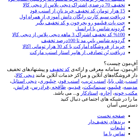
تخفیف 70 درصدی اشتراک دیجی پلاس از دیجی کالا
15 هزار تومان کد تخفیف خرید نان از اسنپ فود
دریافت سیم کارت رایگان دانش آموزی از همراه اول
جت پات فیلیمو رو بچرخون و کد تخفیف بگیر
گردونه شانس با ایرانسل
%100 کد تخفیف اشتراک 3 ماهه دیجی پلاس از دیجی کالا
گردونه شانس بانی مد تا 100درصد تخفیف
خرید از فروشگاه اُمارکت با کد 30 هزار تومانی اکالا
دریافت بُن تصادفی از هایپر استار اسنپ مارکت
آفِ‌مون چیست؟
آفِ‌مون، سامانه معرفی و ارائه‌ی
کد تخفیف
و پیشنهادهای تخفیف
دار فروشگاه‌های آنلاین و مراکز خدمات آنلاین مانند
دیجی کالا
،
اسنپ
،
علی بابا
،
اسنپ تریپ
،
اسنپ فود
،
چیلیوری
،
دیجی استایل
،
مدیسه
،
فیلیمو
،
سینماتیکت
،
فیدیبو
،
طاقچه
،
فرادرس
،
فرانش
،
مکتب خونه
،
آچاره
،
استادکار
و... می باشد.
ما را در شبکه های اجتماعی دنبال کنید
دسترسی آسان
صفحه نخست
برندهای تخفیف‌دار
تبلیغات
تماس با ما