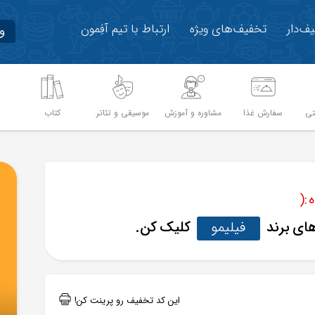
ف‌دار
تخفیف‌های ویژه
ارتباط با تیم آفِمون
و
تی
سفارش غذا
مشاوره و آموزش
موسیقی و تئاتر
کتاب
م
:(
های برند
فیلیمو
کلیک کن.
این کد تخفیف رو پرینت کن!