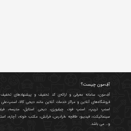
آفِ‌مون چیست؟
آفِ‌مون، سامانه معرفی و ارائه‌ی
کد تخفیف
و پیشنهادهای تخفیف د
فروشگاه‌های آنلاین و مراکز خدمات آنلاین مانند
دیجی کالا
،
اسنپ
،
علی ب
اسنپ تریپ
،
اسنپ فود
،
چیلیوری
،
دیجی استایل
،
مدیسه
،
فیل
سینماتیکت
،
فیدیبو
،
طاقچه
،
فرادرس
،
فرانش
،
مکتب خونه
،
آچاره
،
استا
و... می باشد.