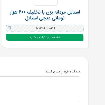
استایل مردانه بزن با تخفیف 200 هزار
تومانی دیجی استایل
RWKHJ245F
مشاهده جزئیات و خرید
دیدگـاه خود را بـیان کـنید