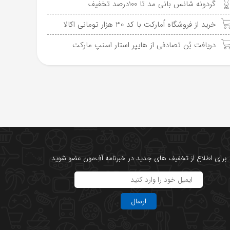
گردونه شانس بانی مد تا 100درصد تخفیف
خرید از فروشگاه اُمارکت با کد 30 هزار تومانی اکالا
دریافت بُن تصادفی از هایپر استار اسنپ مارکت
برای اطلاع از تخفیف های جدید در خبرنامه آفِ‌مون عضو شوید
ارسال