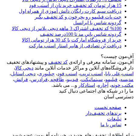
15 هزار تومان کد تخفیف خرید نان از اسنپ فود
دریافت سیم کارت رایگان دانش آموزی از همراه اول
جت پات فیلیمو رو بچرخون و کد تخفیف بگیر
گردونه شانس با ایرانسل
%100 کد تخفیف اشتراک 3 ماهه دیجی پلاس از دیجی کالا
گردونه شانس بانی مد تا 100درصد تخفیف
خرید از فروشگاه اُمارکت با کد 30 هزار تومانی اکالا
دریافت بُن تصادفی از هایپر استار اسنپ مارکت
آفِ‌مون چیست؟
آفِ‌مون، سامانه معرفی و ارائه‌ی
کد تخفیف
و پیشنهادهای تخفیف
دار فروشگاه‌های آنلاین و مراکز خدمات آنلاین مانند
دیجی کالا
،
اسنپ
،
علی بابا
،
اسنپ تریپ
،
اسنپ فود
،
چیلیوری
،
دیجی استایل
،
مدیسه
،
فیلیمو
،
سینماتیکت
،
فیدیبو
،
طاقچه
،
فرادرس
،
فرانش
،
مکتب خونه
،
آچاره
،
استادکار
و... می باشد.
ما را در شبکه های اجتماعی دنبال کنید
دسترسی آسان
صفحه نخست
برندهای تخفیف‌دار
تبلیغات
تماس با ما
برای اطلاع از تخفیف های جدید در خبرنامه آفِ‌مون عضو شوید