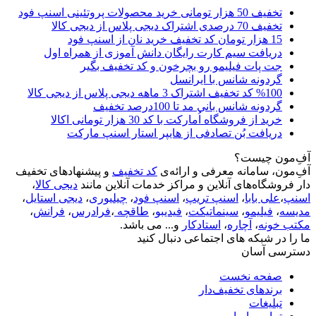
تخفیف 50 هزار تومانی خرید محصولات پروتئینی اسنپ فود
تخفیف 70 درصدی اشتراک دیجی پلاس از دیجی کالا
15 هزار تومان کد تخفیف خرید نان از اسنپ فود
دریافت سیم کارت رایگان دانش آموزی از همراه اول
جت پات فیلیمو رو بچرخون و کد تخفیف بگیر
گردونه شانس با ایرانسل
%100 کد تخفیف اشتراک 3 ماهه دیجی پلاس از دیجی کالا
گردونه شانس بانی مد تا 100درصد تخفیف
خرید از فروشگاه اُمارکت با کد 30 هزار تومانی اکالا
دریافت بُن تصادفی از هایپر استار اسنپ مارکت
آفِ‌مون چیست؟
آفِ‌مون، سامانه معرفی و ارائه‌ی
کد تخفیف
و پیشنهادهای تخفیف
دار فروشگاه‌های آنلاین و مراکز خدمات آنلاین مانند
دیجی کالا
،
اسنپ
،
علی بابا
،
اسنپ تریپ
،
اسنپ فود
،
چیلیوری
،
دیجی استایل
،
مدیسه
،
فیلیمو
،
سینماتیکت
،
فیدیبو
،
طاقچه
،
فرادرس
،
فرانش
،
مکتب خونه
،
آچاره
،
استادکار
و... می باشد.
ما را در شبکه های اجتماعی دنبال کنید
دسترسی آسان
صفحه نخست
برندهای تخفیف‌دار
تبلیغات