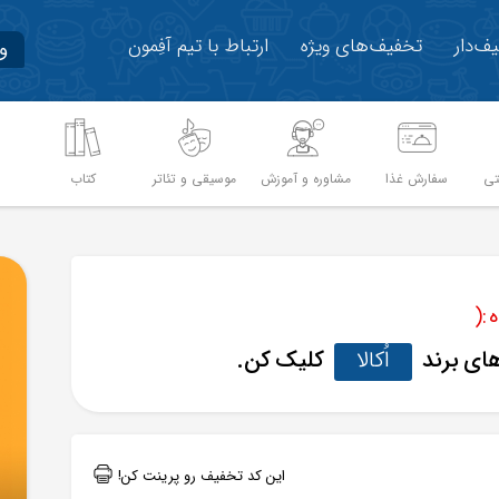
ف‌دار
تخفیف‌های ویژه
ارتباط با تیم آفِمون
و
تی
سفارش غذا
مشاوره و آموزش
موسیقی و تئاتر
کتاب
م
:(
های برند
اُکالا
کلیک کن.
این کد تخفیف رو پرینت کن!