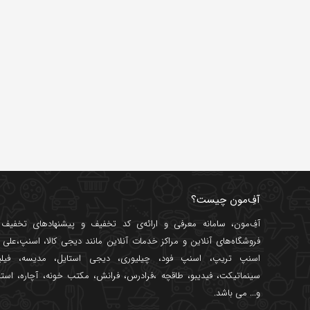
آفِ‌مون چیست؟
آفِ‌مون، سامانه معرفی و ارائه‌ی
کد تخفیف
و پیشنهادهای تخفیف د
فروشگاه‌های آنلاین و مراکز خدمات آنلاین مانند
دیجی کالا
،
اسنپ
،
علی ب
اسنپ تریپ
،
اسنپ فود
،
چیلیوری
،
دیجی استایل
،
مدیسه
،
فیل
سینماتیکت
،
فیدیبو
،
طاقچه
،
فرادرس
،
فرانش
،
مکتب خونه
،
آچاره
،
استا
و... می باشد.