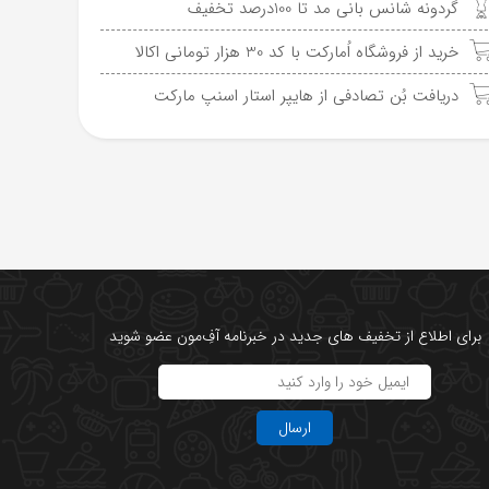
گردونه شانس بانی مد تا 100درصد تخفیف
خرید از فروشگاه اُمارکت با کد 30 هزار تومانی اکالا
دریافت بُن تصادفی از هایپر استار اسنپ مارکت
برای اطلاع از تخفیف های جدید در خبرنامه آفِ‌مون عضو شوید
ارسال