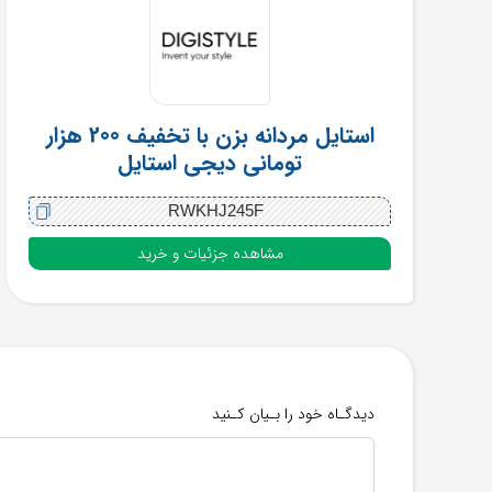
استایل مردانه بزن با تخفیف 200 هزار
تومانی دیجی استایل
RWKHJ245F
مشاهده جزئیات و خرید
دیدگـاه خود را بـیان کـنید