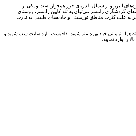
ای البرز و از شمال با دریای خزر همجوار است و یکی از
های گردشگری رامسر می‌توان به تله کابین رامسر، روستای
ر به علت کثرت مناطق توریستی و جاذبه‌های طبیعی به ندرت
اگر شما هم قصد سفر به این شهر زیبا و دوست داشتنی را دارید میتوانید با استفاده از کد تخفیف بالا از 60 هزار تومان برای رزروهای بالای 800 هزار تومانی خود بهره مند شوید. کافیست وارد سایت شب شوید و
 را وارد نمایید.