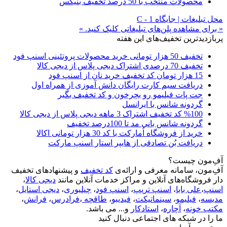
محصولات منتخب با 50 درصد تخفیف بنیکس
محل تبلیغات | جایگاه C - 1
« برای مشاهده پلن‌های تبلیغاتی کلیک کنید. »
پربازدیدترین تخفیف‌های این هفته
تخفیف 50 هزار تومانی خرید محصولات پروتئینی اسنپ فود
تخفیف 70 درصدی اشتراک دیجی پلاس از دیجی کالا
15 هزار تومان کد تخفیف خرید نان از اسنپ فود
دریافت سیم کارت رایگان دانش آموزی از همراه اول
جت پات فیلیمو رو بچرخون و کد تخفیف بگیر
گردونه شانس با ایرانسل
%100 کد تخفیف اشتراک 3 ماهه دیجی پلاس از دیجی کالا
گردونه شانس بانی مد تا 100درصد تخفیف
خرید از فروشگاه اُمارکت با کد 30 هزار تومانی اکالا
دریافت بُن تصادفی از هایپر استار اسنپ مارکت
آفِ‌مون چیست؟
آفِ‌مون، سامانه معرفی و ارائه‌ی
کد تخفیف
و پیشنهادهای تخفیف
دار فروشگاه‌های آنلاین و مراکز خدمات آنلاین مانند
دیجی کالا
،
اسنپ
،
علی بابا
،
اسنپ تریپ
،
اسنپ فود
،
چیلیوری
،
دیجی استایل
،
مدیسه
،
فیلیمو
،
سینماتیکت
،
فیدیبو
،
طاقچه
،
فرادرس
،
فرانش
،
مکتب خونه
،
آچاره
،
استادکار
و... می باشد.
ما را در شبکه های اجتماعی دنبال کنید