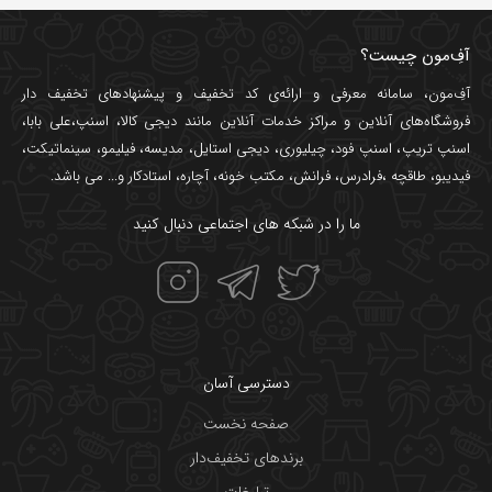
آفِ‌مون چیست؟
آفِ‌مون، سامانه معرفی و ارائه‌ی
کد تخفیف
و پیشنهادهای تخفیف دار
فروشگاه‌های آنلاین و مراکز خدمات آنلاین مانند
دیجی کالا
،
اسنپ
،
علی بابا
،
اسنپ تریپ
،
اسنپ فود
،
چیلیوری
،
دیجی استایل
،
مدیسه
،
فیلیمو
،
سینماتیکت
،
فیدیبو
،
طاقچه
،
فرادرس
،
فرانش
،
مکتب خونه
،
آچاره
،
استادکار
و... می باشد.
ما را در شبکه های اجتماعی دنبال کنید
دسترسی آسان
صفحه نخست
برندهای تخفیف‌دار
تبلیغات