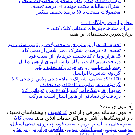
ارسال 100 درصد رایگان باسلام از محصولات منتخب
اشتراک سالیانه مکتب خونه با 54 درصد تخفیف
محصولات منتخب با 50 درصد تخفیف بنیکس
محل تبلیغات | جایگاه C - 1
« برای مشاهده پلن‌های تبلیغاتی کلیک کنید. »
پربازدیدترین تخفیف‌های این هفته
تخفیف 50 هزار تومانی خرید محصولات پروتئینی اسنپ فود
تخفیف 70 درصدی اشتراک دیجی پلاس از دیجی کالا
15 هزار تومان کد تخفیف خرید نان از اسنپ فود
دریافت سیم کارت رایگان دانش آموزی از همراه اول
جت پات فیلیمو رو بچرخون و کد تخفیف بگیر
گردونه شانس با ایرانسل
%100 کد تخفیف اشتراک 3 ماهه دیجی پلاس از دیجی کالا
گردونه شانس بانی مد تا 100درصد تخفیف
خرید از فروشگاه اُمارکت با کد 30 هزار تومانی اکالا
دریافت بُن تصادفی از هایپر استار اسنپ مارکت
آفِ‌مون چیست؟
آفِ‌مون، سامانه معرفی و ارائه‌ی
کد تخفیف
و پیشنهادهای تخفیف
دار فروشگاه‌های آنلاین و مراکز خدمات آنلاین مانند
دیجی کالا
،
اسنپ
،
علی بابا
،
اسنپ تریپ
،
اسنپ فود
،
چیلیوری
،
دیجی استایل
،
مدیسه
،
فیلیمو
،
سینماتیکت
،
فیدیبو
،
طاقچه
،
فرادرس
،
فرانش
،