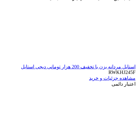
استایل مردانه بزن با تخفیف 200 هزار تومانی دیجی استایل
RWKHJ245F
مشاهده جزئیات و خرید
اعتبار دائمی