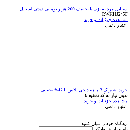
استایل مردانه بزن با تخفیف 200 هزار تومانی دیجی استایل
RWKHJ245F
مشاهده جزئیات و خرید
اعتبار دائمی
خرید اشتراک 3 ماهه دیجی پلاس با 42% تخفیف
بدون نیاز به کد تخفیف!
مشاهده جزئیات و خرید
اعتبار دائمی
دیدگـاه خود را بـیان کـنید
نام و نام خانوادگی