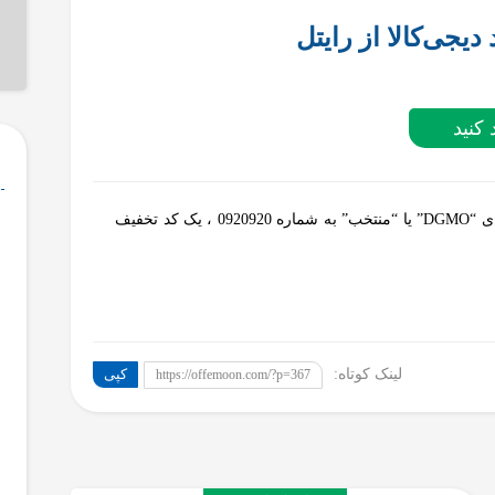
یجی‌کالا از رایتل
 کنید
اگر دارنده سیم‌کارت رایتل هستید، می‌توانید با ارسال کلمه‌ی “DGMO” یا “منتخب” به شماره 0920920 ، یک کد تخفیف
لینک کوتاه:
کپی
https://offemoon.com/?p=367