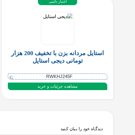
اعتبار دائمی
استایل مردانه بزن با تخفیف 200 هزار
تومانی دیجی استایل
RWKHJ245F
مشاهده جزئیات و خرید
دیدگـاه خود را بـیان کـنید