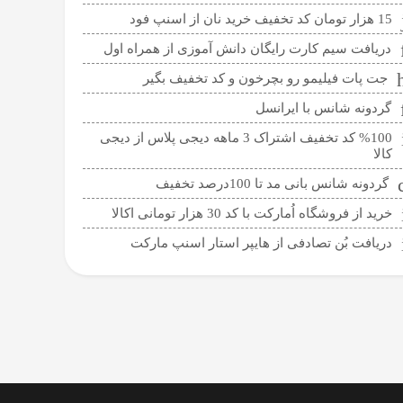
15 هزار تومان کد تخفیف خرید نان از اسنپ فود
دریافت سیم کارت رایگان دانش آموزی از همراه اول
جت پات فیلیمو رو بچرخون و کد تخفیف بگیر
گردونه شانس با ایرانسل
%100 کد تخفیف اشتراک 3 ماهه دیجی پلاس از دیجی
کالا
گردونه شانس بانی مد تا 100درصد تخفیف
خرید از فروشگاه اُمارکت با کد 30 هزار تومانی اکالا
دریافت بُن تصادفی از هایپر استار اسنپ مارکت