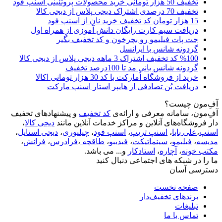
تخفیف 50 هزار تومانی خرید محصولات پروتئینی اسنپ فود
تخفیف 70 درصدی اشتراک دیجی پلاس از دیجی کالا
15 هزار تومان کد تخفیف خرید نان از اسنپ فود
دریافت سیم کارت رایگان دانش آموزی از همراه اول
جت پات فیلیمو رو بچرخون و کد تخفیف بگیر
گردونه شانس با ایرانسل
%100 کد تخفیف اشتراک 3 ماهه دیجی پلاس از دیجی کالا
گردونه شانس بانی مد تا 100درصد تخفیف
خرید از فروشگاه اُمارکت با کد 30 هزار تومانی اکالا
دریافت بُن تصادفی از هایپر استار اسنپ مارکت
آفِ‌مون چیست؟
آفِ‌مون، سامانه معرفی و ارائه‌ی
کد تخفیف
و پیشنهادهای تخفیف
دار فروشگاه‌های آنلاین و مراکز خدمات آنلاین مانند
دیجی کالا
،
اسنپ
،
علی بابا
،
اسنپ تریپ
،
اسنپ فود
،
چیلیوری
،
دیجی استایل
،
مدیسه
،
فیلیمو
،
سینماتیکت
،
فیدیبو
،
طاقچه
،
فرادرس
،
فرانش
،
مکتب خونه
،
آچاره
،
استادکار
و... می باشد.
ما را در شبکه های اجتماعی دنبال کنید
دسترسی آسان
صفحه نخست
برندهای تخفیف‌دار
تبلیغات
تماس با ما