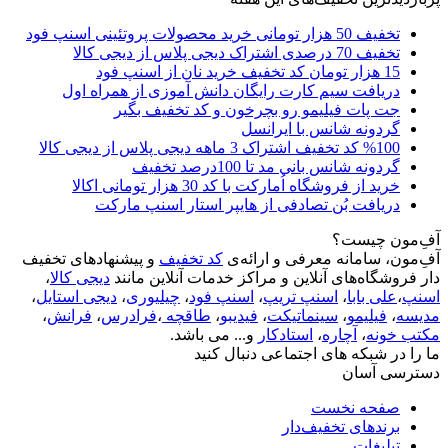
تخفیف 50 هزار تومانی خرید محصولات پروتئینی اسنپ فود
تخفیف 70 درصدی اشتراک دیجی پلاس از دیجی کالا
15 هزار تومان کد تخفیف خرید نان از اسنپ فود
دریافت سیم کارت رایگان دانش آموزی از همراه اول
جت پات فیلیمو رو بچرخون و کد تخفیف بگیر
گردونه شانس با ایرانسل
%100 کد تخفیف اشتراک 3 ماهه دیجی پلاس از دیجی کالا
گردونه شانس بانی مد تا 100درصد تخفیف
خرید از فروشگاه اُمارکت با کد 30 هزار تومانی اکالا
دریافت بُن تصادفی از هایپر استار اسنپ مارکت
آفِ‌مون چیست؟
آفِ‌مون، سامانه معرفی و ارائه‌ی
کد تخفیف
و پیشنهادهای تخفیف
دار فروشگاه‌های آنلاین و مراکز خدمات آنلاین مانند
دیجی کالا
،
اسنپ
،
علی بابا
،
اسنپ تریپ
،
اسنپ فود
،
چیلیوری
،
دیجی استایل
،
مدیسه
،
فیلیمو
،
سینماتیکت
،
فیدیبو
،
طاقچه
،
فرادرس
،
فرانش
،
مکتب خونه
،
آچاره
،
استادکار
و... می باشد.
ما را در شبکه های اجتماعی دنبال کنید
دسترسی آسان
صفحه نخست
برندهای تخفیف‌دار
تبلیغات