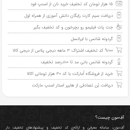
15 هزار تومان کد تخفیف خرید نان از اسنپ فود
دریافت سیم کارت رایگان دانش آموزی از همراه اول
جت پات فیلیمو رو بچرخون و کد تخفیف بگیر
گردونه شانس با ایرانسل
%100 کد تخفیف اشتراک 3 ماهه دیجی پلاس از دیجی کالا
گردونه شانس بانی مد تا 100درصد تخفیف
خرید از فروشگاه اُمارکت با کد 30 هزار تومانی اکالا
دریافت بُن تصادفی از هایپر استار اسنپ مارکت
آفِ‌مون چیست؟
آفِ‌مون، سامانه معرفی و ارائه‌ی
کد تخفیف
و پیشنهادهای تخفیف دار