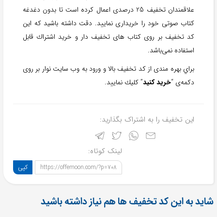
علاقمندان تخفيف 25 درصدی اعمال كرده است تا بدون دغدغه
كتاب صوتی خود را خريداری نماييد. دقت داشته باشيد كه اين
كد تخفيف بر روی كتاب های تخفيف دار و خريد اشتراك قابل
استفاده نمی‌باشد.
براي بهره مندی از كد تخفيف بالا و ورود به وب سايت نوار بر روی
دكمه‌ی “
خريد كنيد
” كليك نماييد.
این تخفیف را به اشتراک بگذارید:
لینک کوتاه:
کپی
https://offemoon.com/?p=708
شاید به این کد تخفیف ها هم نیاز داشته باشید