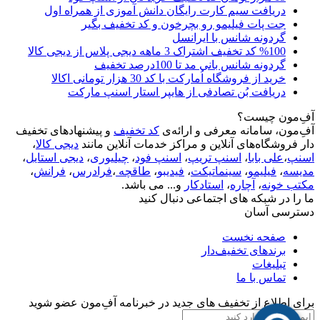
دریافت سیم کارت رایگان دانش آموزی از همراه اول
جت پات فیلیمو رو بچرخون و کد تخفیف بگیر
گردونه شانس با ایرانسل
%100 کد تخفیف اشتراک 3 ماهه دیجی پلاس از دیجی کالا
گردونه شانس بانی مد تا 100درصد تخفیف
خرید از فروشگاه اُمارکت با کد 30 هزار تومانی اکالا
دریافت بُن تصادفی از هایپر استار اسنپ مارکت
آفِ‌مون چیست؟
آفِ‌مون، سامانه معرفی و ارائه‌ی
کد تخفیف
و پیشنهادهای تخفیف
دار فروشگاه‌های آنلاین و مراکز خدمات آنلاین مانند
دیجی کالا
،
اسنپ
،
علی بابا
،
اسنپ تریپ
،
اسنپ فود
،
چیلیوری
،
دیجی استایل
،
مدیسه
،
فیلیمو
،
سینماتیکت
،
فیدیبو
،
طاقچه
،
فرادرس
،
فرانش
،
مکتب خونه
،
آچاره
،
استادکار
و... می باشد.
ما را در شبکه های اجتماعی دنبال کنید
دسترسی آسان
صفحه نخست
برندهای تخفیف‌دار
تبلیغات
تماس با ما
برای اطلاع از تخفیف های جدید در خبرنامه آفِ‌مون عضو شوید