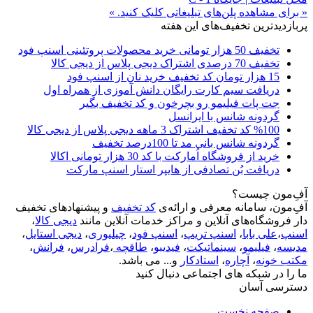
« برای مشاهده پلن‌های تبلیغاتی کلیک کنید. »
پربازدیدترین تخفیف‌های این هفته
تخفیف 50 هزار تومانی خرید محصولات پروتئینی اسنپ فود
تخفیف 70 درصدی اشتراک دیجی پلاس از دیجی کالا
15 هزار تومان کد تخفیف خرید نان از اسنپ فود
دریافت سیم کارت رایگان دانش آموزی از همراه اول
جت پات فیلیمو رو بچرخون و کد تخفیف بگیر
گردونه شانس با ایرانسل
%100 کد تخفیف اشتراک 3 ماهه دیجی پلاس از دیجی کالا
گردونه شانس بانی مد تا 100درصد تخفیف
خرید از فروشگاه اُمارکت با کد 30 هزار تومانی اکالا
دریافت بُن تصادفی از هایپر استار اسنپ مارکت
آفِ‌مون چیست؟
آفِ‌مون، سامانه معرفی و ارائه‌ی
کد تخفیف
و پیشنهادهای تخفیف
دار فروشگاه‌های آنلاین و مراکز خدمات آنلاین مانند
دیجی کالا
،
اسنپ
،
علی بابا
،
اسنپ تریپ
،
اسنپ فود
،
چیلیوری
،
دیجی استایل
،
مدیسه
،
فیلیمو
،
سینماتیکت
،
فیدیبو
،
طاقچه
،
فرادرس
،
فرانش
،
مکتب خونه
،
آچاره
،
استادکار
و... می باشد.
ما را در شبکه های اجتماعی دنبال کنید
دسترسی آسان
صفحه نخست