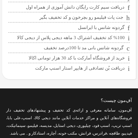
دریافت سیم کارت رایگان دانش آموزی از همراه اول
جت پات فیلیمو رو بچرخون و کد تخفیف بگیر
گردونه شانس با ایرانسل
%100 کد تخفیف اشتراک 3 ماهه دیجی پلاس از دیجی کالا
گردونه شانس بانی مد تا 100درصد تخفیف
خرید از فروشگاه اُمارکت با کد 30 هزار تومانی اکالا
دریافت بُن تصادفی از هایپر استار اسنپ مارکت
آفِ‌مون چیست؟
آفِ‌مون، سامانه معرفی و ارائه‌ی
کد تخفیف
و پیشنهادهای تخفیف دار
فروشگاه‌های آنلاین و مراکز خدمات آنلاین مانند
دیجی کالا
،
اسنپ
،
علی بابا
،
اسنپ تریپ
،
اسنپ فود
،
چیلیوری
،
دیجی استایل
،
مدیسه
،
فیلیمو
،
سینماتیکت
،
فیدیبو
،
طاقچه
،
فرادرس
،
فرانش
،
مکتب خونه
،
آچاره
،
استادکار
و... می باشد.