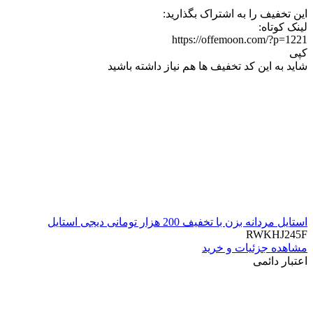
این تخفیف را به اشتراک بگذارید:
لینک کوتاه:
https://offemoon.com/?p=1221
کپی
شاید به این کد تخفیف ها هم نیاز داشته باشید
استایل مردانه بزن با تخفیف 200 هزار تومانی دیجی استایل
RWKHJ245F
مشاهده جزئیات و خرید
اعتبار دائمی