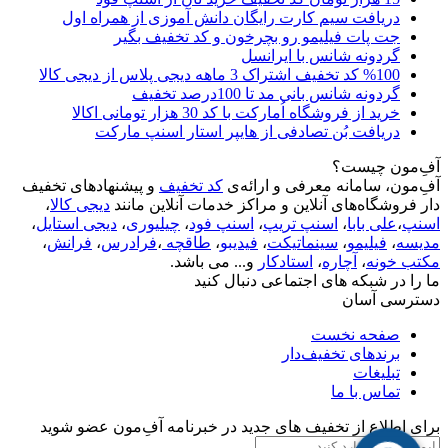
دریافت سیم کارت رایگان دانش آموزی از همراه اول
جت پات فیلیمو رو بچرخون و کد تخفیف بگیر
گردونه شانس با ایرانسل
%100 کد تخفیف اشتراک 3 ماهه دیجی پلاس از دیجی کالا
گردونه شانس بانی مد تا 100درصد تخفیف
خرید از فروشگاه اُمارکت با کد 30 هزار تومانی اکالا
دریافت بُن تصادفی از هایپر استار اسنپ مارکت
آفِ‌مون چیست؟
آفِ‌مون، سامانه معرفی و ارائه‌ی
کد تخفیف
و پیشنهادهای تخفیف
دار فروشگاه‌های آنلاین و مراکز خدمات آنلاین مانند
دیجی کالا
،
اسنپ
،
علی بابا
،
اسنپ تریپ
،
اسنپ فود
،
چیلیوری
،
دیجی استایل
،
مدیسه
،
فیلیمو
،
سینماتیکت
،
فیدیبو
،
طاقچه
،
فرادرس
،
فرانش
،
مکتب خونه
،
آچاره
،
استادکار
و... می باشد.
ما را در شبکه های اجتماعی دنبال کنید
دسترسی آسان
صفحه نخست
برندهای تخفیف‌دار
تبلیغات
تماس با ما
برای اطلاع از تخفیف های جدید در خبرنامه آفِ‌مون عضو شوید