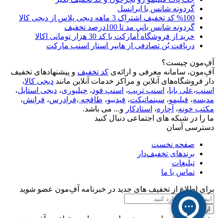
گردونه شانس با ایرانسل
%100 کد تخفیف اشتراک 3 ماهه دیجی پلاس از دیجی کالا
گردونه شانس بانی مد تا 100درصد تخفیف
خرید از فروشگاه اُمارکت با کد 30 هزار تومانی اکالا
دریافت بُن تصادفی از هایپر استار اسنپ مارکت
آفِ‌مون چیست؟
آفِ‌مون، سامانه معرفی و ارائه‌ی
کد تخفیف
و پیشنهادهای تخفیف
دار فروشگاه‌های آنلاین و مراکز خدمات آنلاین مانند
دیجی کالا
،
اسنپ
،
علی بابا
،
اسنپ تریپ
،
اسنپ فود
،
چیلیوری
،
دیجی استایل
،
مدیسه
،
فیلیمو
،
سینماتیکت
،
فیدیبو
،
طاقچه
،
فرادرس
،
فرانش
،
مکتب خونه
،
آچاره
،
استادکار
و... می باشد.
ما را در شبکه های اجتماعی دنبال کنید
دسترسی آسان
صفحه نخست
برندهای تخفیف‌دار
تبلیغات
تماس با ما
برای اطلاع از تخفیف های جدید در خبرنامه آفِ‌مون عضو شوید
ارسال