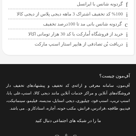
گردونه شانس با ایرانسل
%100 کد تخفیف اشتراک 3 ماهه دیجی پلاس از دیجی کالا
گردونه شانس بانی مد تا 100درصد تخفیف
خرید از فروشگاه اُمارکت با کد 30 هزار تومانی اکالا
دریافت بُن تصادفی از هایپر استار اسنپ مارکت
آفِ‌مون چیست؟
آفِ‌مون، سامانه معرفی و ارائه‌ی
کد تخفیف
و پیشنهادهای تخفیف دار
فروشگاه‌های آنلاین و مراکز خدمات آنلاین مانند
دیجی کالا
،
اسنپ
،
علی بابا
،
اسنپ تریپ
،
اسنپ فود
،
چیلیوری
،
دیجی استایل
،
مدیسه
،
فیلیمو
،
سینماتیکت
،
فیدیبو
،
طاقچه
،
فرادرس
،
فرانش
،
مکتب خونه
،
آچاره
،
استادکار
و... می باشد.
ما را در شبکه های اجتماعی دنبال کنید