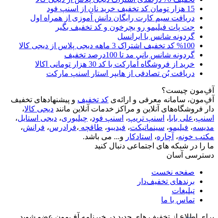
15 هزار تومان کد تخفیف خرید نان از اسنپ فود
دریافت سیم کارت رایگان دانش آموزی از همراه اول
جت پات فیلیمو رو بچرخون و کد تخفیف بگیر
گردونه شانس با ایرانسل
%100 کد تخفیف اشتراک 3 ماهه دیجی پلاس از دیجی کالا
گردونه شانس بانی مد تا 100درصد تخفیف
خرید از فروشگاه اُمارکت با کد 30 هزار تومانی اکالا
دریافت بُن تصادفی از هایپر استار اسنپ مارکت
آفِ‌مون چیست؟
آفِ‌مون، سامانه معرفی و ارائه‌ی
کد تخفیف
و پیشنهادهای تخفیف
دار فروشگاه‌های آنلاین و مراکز خدمات آنلاین مانند
دیجی کالا
،
اسنپ
،
علی بابا
،
اسنپ تریپ
،
اسنپ فود
،
چیلیوری
،
دیجی استایل
،
مدیسه
،
فیلیمو
،
سینماتیکت
،
فیدیبو
،
طاقچه
،
فرادرس
،
فرانش
،
مکتب خونه
،
آچاره
،
استادکار
و... می باشد.
ما را در شبکه های اجتماعی دنبال کنید
دسترسی آسان
صفحه نخست
برندهای تخفیف‌دار
تبلیغات
تماس با ما
برای اطلاع از تخفیف های جدید در خبرنامه آفِ‌مون عضو شوید