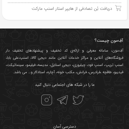
دریافت بُن تصادفی از هایپر استار اسنپ مارکت
آفِ‌مون چیست؟
آفِ‌مون، سامانه معرفی و ارائه‌ی
کد تخفیف
و پیشنهادهای تخفیف دار
فروشگاه‌های آنلاین و مراکز خدمات آنلاین مانند
دیجی کالا
،
اسنپ
،
علی بابا
،
اسنپ تریپ
،
اسنپ فود
،
چیلیوری
،
دیجی استایل
،
مدیسه
،
فیلیمو
،
سینماتیکت
،
فیدیبو
،
طاقچه
،
فرادرس
،
فرانش
،
مکتب خونه
،
آچاره
،
استادکار
و... می باشد.
ما را در شبکه های اجتماعی دنبال کنید
دسترسی آسان