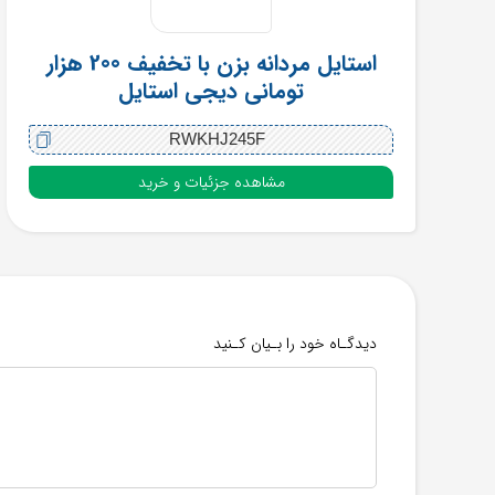
استایل مردانه بزن با تخفیف 200 هزار
تومانی دیجی استایل
RWKHJ245F
مشاهده جزئیات و خرید
دیدگـاه خود را بـیان کـنید