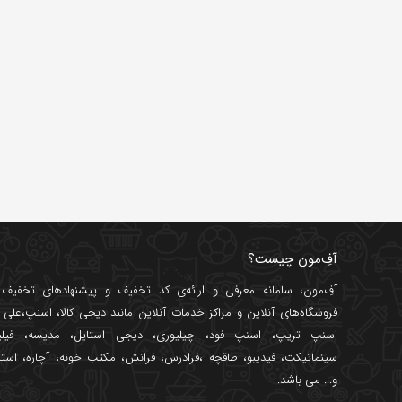
آفِ‌مون چیست؟
آفِ‌مون، سامانه معرفی و ارائه‌ی
کد تخفیف
و پیشنهادهای تخفیف د
فروشگاه‌های آنلاین و مراکز خدمات آنلاین مانند
دیجی کالا
،
اسنپ
،
علی ب
اسنپ تریپ
،
اسنپ فود
،
چیلیوری
،
دیجی استایل
،
مدیسه
،
فیل
سینماتیکت
،
فیدیبو
،
طاقچه
،
فرادرس
،
فرانش
،
مکتب خونه
،
آچاره
،
استا
و... می باشد.