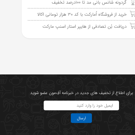
گردونه شانس بانی مد تا 100درصد تخفیف
خرید از فروشگاه اُمارکت با کد 30 هزار تومانی اکالا
دریافت بُن تصادفی از هایپر استار اسنپ مارکت
برای اطلاع از تخفیف های جدید در خبرنامه آفِ‌مون عضو شوید
ارسال