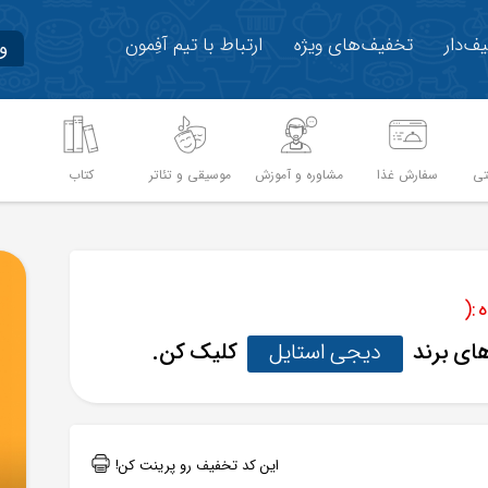
ف‌دار
تخفیف‌های ویژه
ارتباط با تیم آفِمون
و
تی
سفارش غذا
مشاوره و آموزش
موسیقی و تئاتر
کتاب
م
:(
های برند
دیجی استایل
کلیک کن.
این کد تخفیف رو پرینت کن!