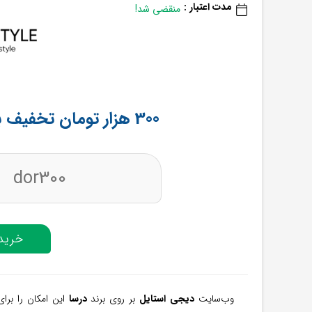
مدت اعتبار :
منقضی شد!
300 هزار تومان تخفیف برند درسا از دیجی استایل
dor300
خرید 
وب‌سایت
دیجی استایل
بر روی برند
درسا
این امکان را برا