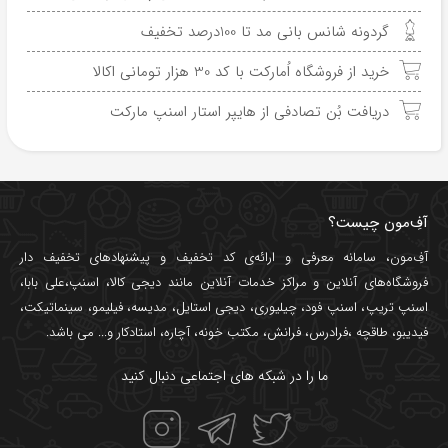
گردونه شانس بانی مد تا 100درصد تخفیف
خرید از فروشگاه اُمارکت با کد 30 هزار تومانی اکالا
دریافت بُن تصادفی از هایپر استار اسنپ مارکت
آفِ‌مون چیست؟
آفِ‌مون، سامانه معرفی و ارائه‌ی
کد تخفیف
و پیشنهادهای تخفیف دار
فروشگاه‌های آنلاین و مراکز خدمات آنلاین مانند
دیجی کالا
،
اسنپ
،
علی بابا
،
اسنپ تریپ
،
اسنپ فود
،
چیلیوری
،
دیجی استایل
،
مدیسه
،
فیلیمو
،
سینماتیکت
،
فیدیبو
،
طاقچه
،
فرادرس
،
فرانش
،
مکتب خونه
،
آچاره
،
استادکار
و... می باشد.
ما را در شبکه های اجتماعی دنبال کنید