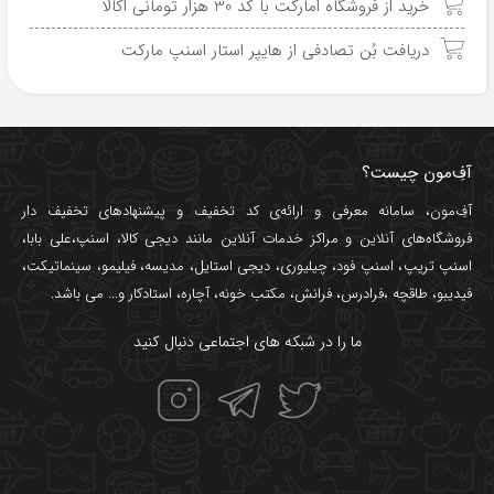
خرید از فروشگاه اُمارکت با کد 30 هزار تومانی اکالا
دریافت بُن تصادفی از هایپر استار اسنپ مارکت
آفِ‌مون چیست؟
آفِ‌مون، سامانه معرفی و ارائه‌ی
کد تخفیف
و پیشنهادهای تخفیف دار
فروشگاه‌های آنلاین و مراکز خدمات آنلاین مانند
دیجی کالا
،
اسنپ
،
علی بابا
،
اسنپ تریپ
،
اسنپ فود
،
چیلیوری
،
دیجی استایل
،
مدیسه
،
فیلیمو
،
سینماتیکت
،
فیدیبو
،
طاقچه
،
فرادرس
،
فرانش
،
مکتب خونه
،
آچاره
،
استادکار
و... می باشد.
ما را در شبکه های اجتماعی دنبال کنید