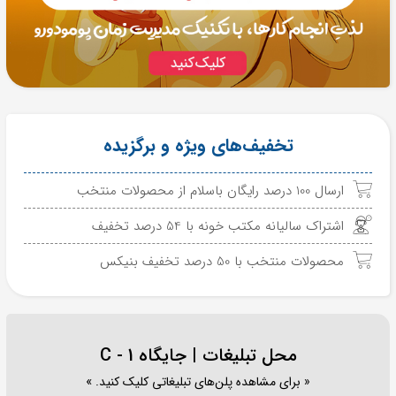
تخفیف‌های ویژه و برگزیده
ارسال 100 درصد رایگان باسلام از محصولات منتخب
اشتراک سالیانه مکتب خونه با 54 درصد تخفیف
محصولات منتخب با 50 درصد تخفیف بنیکس
محل تبلیغات | جایگاه C - 1
« برای مشاهده پلن‌های تبلیغاتی کلیک کنید. »