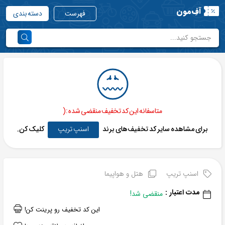
آفِ‌مون
فهرست
دسته بندی
متاسفانه این کد تخفیف منقضی شده :(
برای مشاهده سایر کد تخفیف‌های برند
اسنپ تریپ
کلیک کن.
اسنپ تریپ
هتل و هواپیما
مدت اعتبار :
منقضی شد!
این کد تخفیف رو پرینت کن!