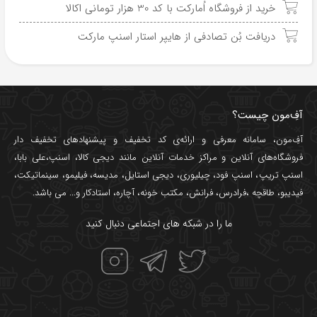
خرید از فروشگاه اُمارکت با کد 30 هزار تومانی اکالا
دریافت بُن تصادفی از هایپر استار اسنپ مارکت
آفِ‌مون چیست؟
آفِ‌مون، سامانه معرفی و ارائه‌ی
کد تخفیف
و پیشنهادهای تخفیف دار
فروشگاه‌های آنلاین و مراکز خدمات آنلاین مانند
دیجی کالا
،
اسنپ
،
علی بابا
،
اسنپ تریپ
،
اسنپ فود
،
چیلیوری
،
دیجی استایل
،
مدیسه
،
فیلیمو
،
سینماتیکت
،
فیدیبو
،
طاقچه
،
فرادرس
،
فرانش
،
مکتب خونه
،
آچاره
،
استادکار
و... می باشد.
ما را در شبکه های اجتماعی دنبال کنید